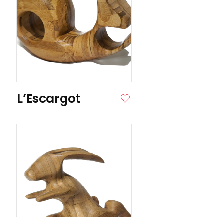
ITE
L’Escargot