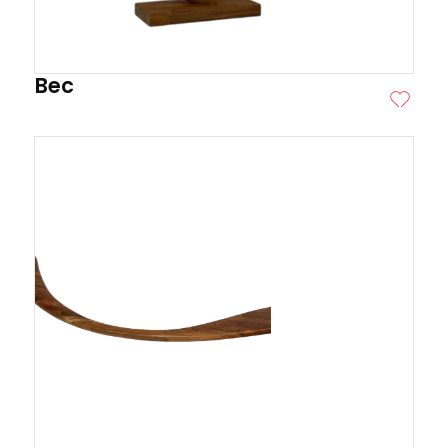
Bec
ITE