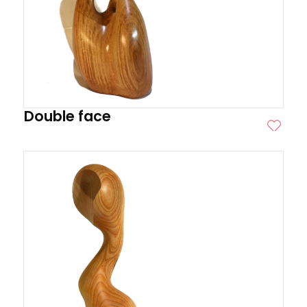
Double face
ITE