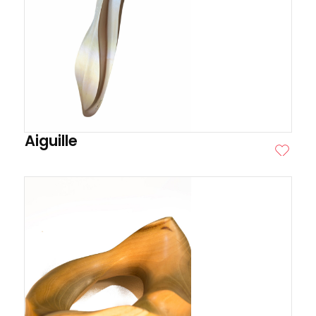
Aiguille
ITE