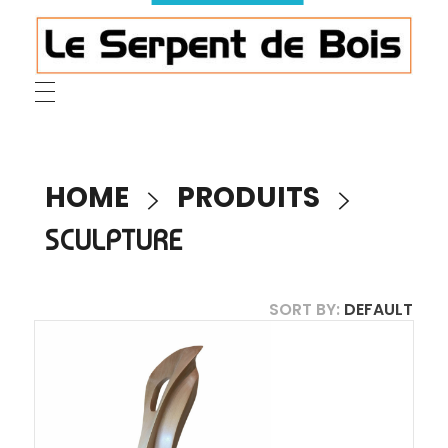
Le Serpent de Bois
le bois magnifié révèle son âme à travers des œuvres organiques et sensuelles
HOME
PRODUITS
SCULPTURE
SORT BY:
DEFAULT