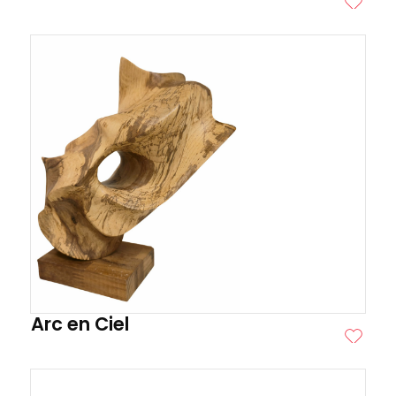
ITE
Arc en Ciel
ITE