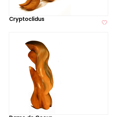
Cryptoclidus
ITE