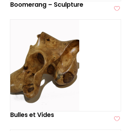
Boomerang – Sculpture
ITE
Bulles et Vides
ITE