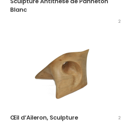
Sculpture Antithèse de Panneton
Blanc
2
Œil d’Aileron, Sculpture
2