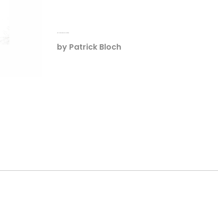
Small King Cobra, Meuble Guéridon
by
Patrick Bloch