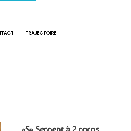
NTACT
TRAJECTOIRE
«S» Serpent à 2 corps,