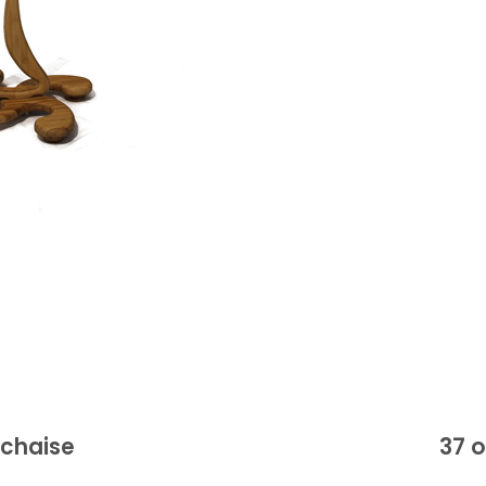
 chaise
37 o