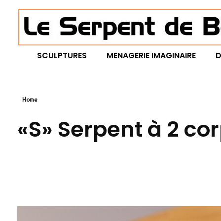
Le Serpent de Bois
le bois magnifié révèle son âme à travers des œuvres organiques et sensuelles
SCULPTURES
MENAGERIE IMAGINAIRE
D
Home
«S» Serpent à 2 co