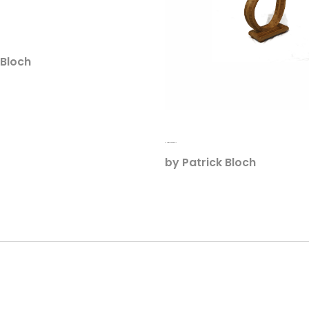
 Bloch
Le Huit de Möbius, Table
by
Patrick Bloch