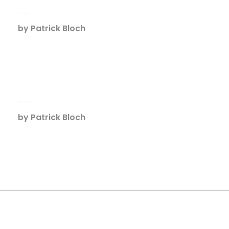
Aileron & Aileron d’Oeil, Sculptures
by
Patrick Bloch
Antithèse de Panneton Dormeur, Sculpture
by
Patrick Bloch