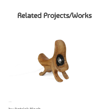
Related Projects/Works
Chien Spot Convexe