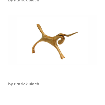
by
Patrick Bloch
Licorne, Sculpture
by
Patrick Bloch