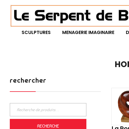
Le Serpent de Bois
le bois magnifié révèle son âme à travers des œuvres organiques et sensuelles
SCULPTURES
MENAGERIE IMAGINAIRE
D
HO
rechercher
RECHERCHE
La Ro