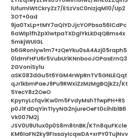
lUfumlWtCkryZz7/ESzVsC0nIzjqM10/Up2
3OT+0ad
9ja0TxLp+tMY7aQiYDJjcYOPbsa56lCdPc
6aWIp1fhZpXlwtpaTXDglYkLkDqQBms4x
5mkjWUlGL
b6GRoniyw1m7+zQeYku0sA4Azj05raph5
01dmFHFU6r5VubUriKNnbooJOPasErnQ3
ZGVoniSy1u
aSK083dGu5t6YGM4rWpRnTV5GNLEQqt
qJr1kbmPaeJ9Pu9RWxiZzMzMgBQjkZz/Kt
5YecY8z2OeO
KpynyLcfqviKw0m5FvdyMshTfwpPH+RS
p0J1FdDqYinTlyyNG2njureOeFt0cihlb1B6
Vk007M2j
JSV0U9U1ux0p0S8m8tnBK/KTn8quFKc1e
KM6laFN2ky9FIssayIcqwDA+xrPY0TujNvv