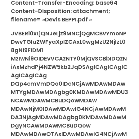
Content-Transfer-Encoding: base64
Content-Disposition: attachment;
filename= »Devis BEPPI.pdf »
JVBERi0xLjQNJeLjz9MNCjQgMCBvYmoNP
DwvTGluZWFyaXplZCAxL0wgMzU2NjIzL0
8gNi9FIDM1
MzIwNi9OIDEvVCAzNTY0MjQvSCBbIDQzN
iAxMzhdPj4NZW5kb2JqDSAgICAgICAgIC
AgICAgICAg
DQp4cmVmDQo0IDcNCjAwMDAwMDAw
MTYgMDAwMDAgbg0KMDAwMDAwMDU3
NCAwMDAwMCBuDQowMDAw
MDAwNjM0IDAwMDAwIG4NCjAwMDAwM
DA3NjAgMDAwMDAgbg0KMDAwMDAwM
DgyNCAwMDAwMCBuDQow
MDAwMDAwOTAxIDAwMDAwIG4NCjAwM