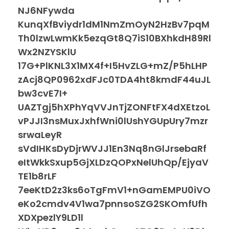
NJ6NFywda
KunqXfBviydr1dM1NmZmOyN2HzBv7pqM
Th0lzwLwmKk5ezqGt8Q7iS10BXhkdH89Rl
Wx2NZYSKlU
17G+PlKNL3X1MX4f+I5HvZLG+mZ/P5hLHP
zAcj8QP0962xdFJc0TDA4ht8kmdF44uJL
bw3cvE7I+
UAZTgj5hXPhYqVVJnTjZONFtFX4dXEtzoL
vPJJI3nsMuxJxhfWni0lUshYGUpUry7mzr
srwaLeyR
sVdIHKsDyDjrWVJJ1En3Nq8nGlJrsebaRf
eItWkkSxup5GjXLDzQOPxNelUhQp/EjyaV
TE1b8rLF
7eeKtD2z3ks6oTgFmV1+nGamEMPU0iVO
eKo2cmdv4V1wa7pnnsoSZG2SKOmfUfh
XDXpezlY9LD1l