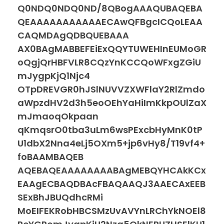
Q0NDQ0NDQ0ND/8QBogAAAQUBAQEBA
QEAAAAAAAAAAAECAwQFBgcICQoLEAA
CAQMDAgQDBQUEBAAA
AX0BAgMABBEFEiExQQYTUWEHInEUMoGR
oQgjQrHBFVLR8CQzYnKCCQoWFxgZGiU
mJygpKjQ1Njc4
OTpDREVGR0hJSlNUVVZXWFlaY2RlZmdo
aWpzdHV2d3h5eoOEhYaHiImKkpOUlZaX
mJmaoqOkpaan
qKmqsrO0tba3uLm6wsPExcbHyMnK0tP
U1dbX2Nna4eLj5OXm5+jp6vHy8/T19vf4+
foBAAMBAQEB
AQEBAQEAAAAAAAABAgMEBQYHCAkKCx
EAAgECBAQDBAcFBAQAAQJ3AAECAxEEB
SExBhJBUQdhcRMi
MoEIFEKRobHBCSMzUvAVYnLRChYkNOEl8