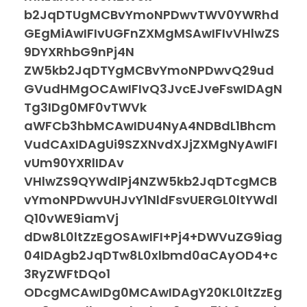
b2JqDTUgMCBvYmoNPDwvTWV0YWRhd
GEgMiAwIFIvUGFnZXMgMSAwIFIvVHlwZS
9DYXRhbG9nPj4N
ZW5kb2JqDTYgMCBvYmoNPDwvQ29ud
GVudHMgOCAwIFIvQ3JvcEJveFswIDAgN
Tg3IDg0MF0vTWVk
aWFCb3hbMCAwIDU4NyA4NDBdL1Bhcm
VudCAxIDAgUi9SZXNvdXJjZXMgNyAwIFI
vUm90YXRlIDAv
VHlwZS9QYWdlPj4NZW5kb2JqDTcgMCB
vYmoNPDwvUHJvY1NldFsvUERGL0ltYWdl
Q10vWE9iamVj
dDw8L0ltZzEgOSAwIFI+Pj4+DWVuZG9iag
04IDAgb2JqDTw8L0xlbmd0aCAyOD4+c
3RyZWFtDQo1
ODcgMCAwIDg0MCAwIDAgY20KL0ltZzEg