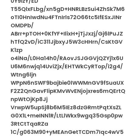
0Y9izY/ED
T55QlxFLbg/xn5gD+HNRLBzSui4ZhSk7M6
oTI0HnIwdNu4FTnIrls72O66tc5IfESxJINr
OMDPb/
ABrr+pTOH+0KfYF+IlixH+jTjJxzj/Gj6lPuJZ
hTfQ2vD/iC311JjbxyJ5W3cHHrn/CsKtGV
K1zp
o4iNa/L0Ha14h0/RAovJSJGGVjQZYj1x6U
U6M6nwjq14UviZjx/EHTWkCyRTop/i2g4/
Wtng6ljn
WPpN6nSWF9bajbie0lWWMnGV9fSuaUX
F2Z2QnGavFlipKMvWvENjojxres6mQErtQ
npWtOjKp8Jj
VrwpW5upSj8b6M5IEz8dzGRmtPqtXsZL
G0X1L+meINN1R/LtLlWkx9wgq35Gsp0pw
3RtCtTqaRZa
1C/g063M90+yMEAnGetTCDm7Iqc4wV5