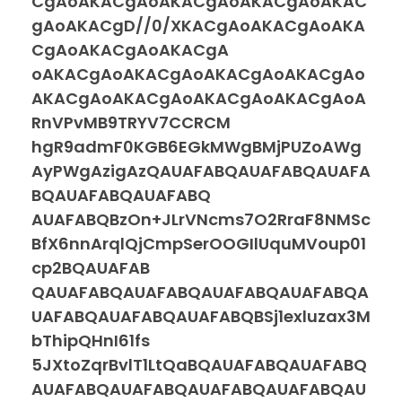
CgAoAKACgAoAKACgAoAKACgAoAKAC
gAoAKACgD//0/XKACgAoAKACgAoAKA
CgAoAKACgAoAKACgA
oAKACgAoAKACgAoAKACgAoAKACgAo
AKACgAoAKACgAoAKACgAoAKACgAoA
RnVPvMB9TRYV7CCRCM
hgR9admF0KGB6EGkMWgBMjPUZoAWg
AyPWgAzigAzQAUAFABQAUAFABQAUAFA
BQAUAFABQAUAFABQ
AUAFABQBzOn+JLrVNcms7O2RraF8NMSc
BfX6nnArqlQjCmpSerOOGIlUquMVoup01
cp2BQAUAFAB
QAUAFABQAUAFABQAUAFABQAUAFABQA
UAFABQAUAFABQAUAFABQBSj1exluzax3M
bThipQHnI61fs
5JXtoZqrBvlT1LtQaBQAUAFABQAUAFABQ
AUAFABQAUAFABQAUAFABQAUAFABQAU