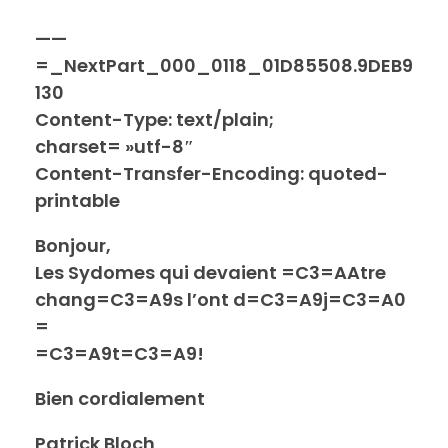
——
=_NextPart_000_0118_01D85508.9DEB9
130
Content-Type: text/plain;
charset= »utf-8″
Content-Transfer-Encoding: quoted-
printable
Bonjour,
Les Sydomes qui devaient =C3=AAtre
chang=C3=A9s l’ont d=C3=A9j=C3=A0
=
=C3=A9t=C3=A9!
Bien cordialement
Patrick Bloch