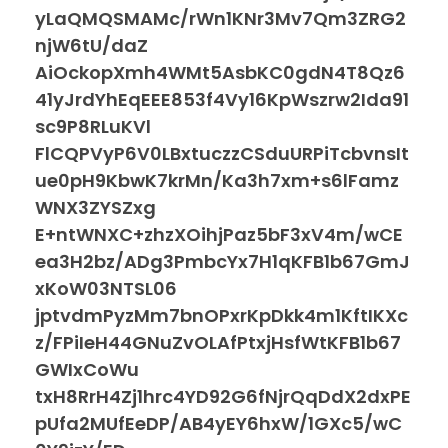
yLaQMQSMAMc/rWn1KNr3Mv7Qm3ZRG2
njW6tU/daZ
AiOckopXmh4WMt5AsbKC0gdN4T8Qz6
41yJrdYhEqEEE853f4Vy16KpWszrw2Ida91
sc9P8RLuKVl
FlCQPVyP6V0LBxtuczzCSduURPiTcbvnsIt
ue0pH9KbwK7krMn/Ka3h7xm+s6lFamz
WNX3ZYSZxg
E+ntWNXC+zhzXOihjPaz5bF3xV4m/wCE
ea3H2bz/ADg3PmbcYx7H1qKFB1b67GmJ
xKoW03NTSL06
jptvdmPyzMm7bnOPxrKpDkk4m1KftIKXc
z/FPiIeH44GNuZvOLAfPtxjHsfWtKFB1b67
GWIxCoWu
txH8RrH4Zj1hrc4YD92G6fNjrQqDdX2dxPE
pUfa2MUfEeDP/AB4yEY6hxW/1GXc5/wC