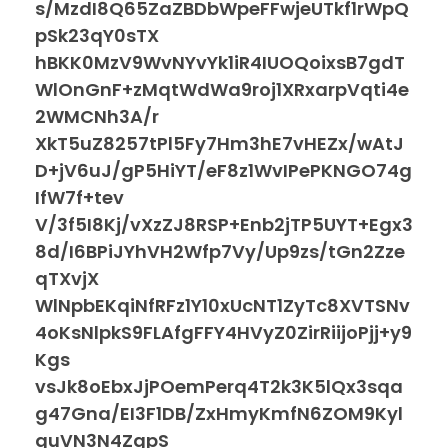
s/MzdI8Q65ZaZBDbWpeFFwjeUTkf1rWpQ
pSk23qY0sTX
hBKK0MzV9WvNYvYk1iR4IUOQoixsB7gdT
WlOnGnF+zMqtWdWa9roj1XRxarpVqti4e
2WMCNh3A/r
XkT5uZ8257tPl5Fy7Hm3hE7vHEZx/wAtJ
D+jV6uJ/gP5HiYT/eF8z1WvIPePKNGO74g
IfW7f+tev
V/3f5I8Kj/vXzZJ8RSP+Enb2jTP5UYT+Egx3
8d/I6BPiJYhVH2Wfp7Vy/Up9zs/tGn2Zze
qTXvjX
WlNpbEKqiNfRFz1Y10xUcNT1ZyTc8XVTSNv
4oKsNlpkS9FLAfgFFY4HVyZ0ZirRiijoPjj+y9
Kgs
vsJk8oEbxJjPOemPerq4T2k3K5lQx3sqa
g47Gna/EI3F1DB/ZxHmyKmfN6ZOM9Kyl
guVN3N4ZgpS