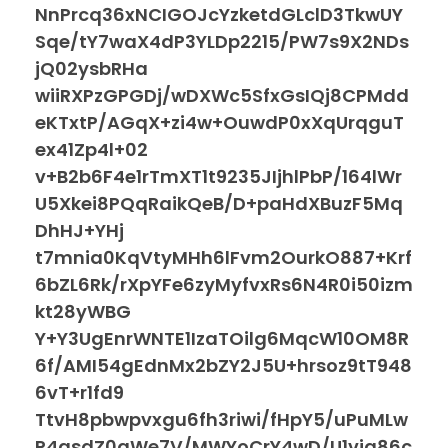
NnPrcq36xNCIGOJcYzketdGLclD3TkwUY
Sqe/tY7waX4dP3YLDp2215/PW7s9X2NDs
jQ02ysbRHa
wiiRXPzGPGDj/wDXWc5SfxGsIQj8CPMdd
eKTxtP/AGqX+zi4w+OuwdP0xXqUrqguT
ex41Zp4l+02
v+B2b6F4e1rTmXT1t9235JIjhlPbP/164lWr
U5Xkei8PQqRaikQeB/D+paHdXBuzF5Mq
DhHJ+YHj
t7mnia0KqVtyMHh6lFvm2OurkO887+Krf
6bZL6Rk/rXpYFe6zyMyfvxRs6N4R0i50izm
kt28yWBG
Y+Y3UgEnrWNTE1IzaTOilg6MqcW10OM8R
6f/AMI54gEdnMx2bZY2J5U+hrsoz9tT948
6vT+r1fd9
TtvH8pbwpvxgu6fh3riwi/fHpY5/uPuMLw
P4asdZ0qWe7V/MWYoCrY4wD/U1via86c