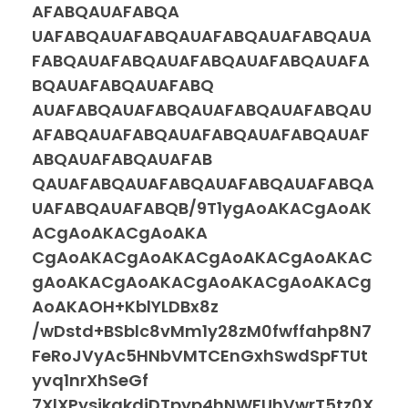
AFABQAUAFABQA
UAFABQAUAFABQAUAFABQAUAFABQAUA
FABQAUAFABQAUAFABQAUAFABQAUAFA
BQAUAFABQAUAFABQ
AUAFABQAUAFABQAUAFABQAUAFABQAU
AFABQAUAFABQAUAFABQAUAFABQAUAF
ABQAUAFABQAUAFAB
QAUAFABQAUAFABQAUAFABQAUAFABQA
UAFABQAUAFABQB/9T1ygAoAKACgAoAK
ACgAoAKACgAoAKA
CgAoAKACgAoAKACgAoAKACgAoAKAC
gAoAKACgAoAKACgAoAKACgAoAKACg
AoAKAOH+KblYLDBx8z
/wDstd+BSblc8vMm1y28zM0fwffahp8N7
FeRoJVyAc5HNbVMTCEnGxhSwdSpFTUt
yvq1nrXhSeGf
7XlXPysjkgkdiDTpyp4hNWFUhVwrT5tz0X