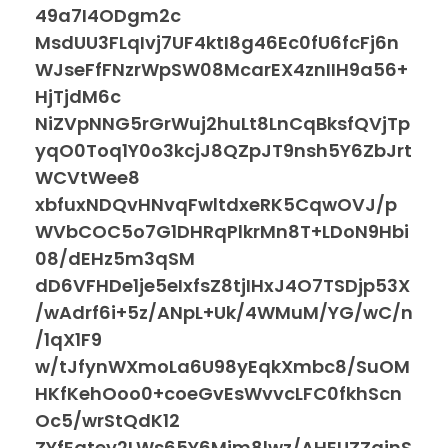
49a7I4ODgm2c
MsdUU3FLqIvj7UF4ktI8g46Ec0fU6fcFj6n
WJseFfFNzrWpSW08McarEX4znIIH9a56+
HjTjdM6c
NiZVpNNG5rGrWuj2huLt8LnCqBksfQVjTp
yqO0Toq1Y0o3kcjJ8QZpJT9nsh5Y6ZbJrt
WCVtWee8
xbfuxNDQvHNvqFwltdxeRK5CqwOVJ/p
WVbCOC5o7G1DHRqPlkrMn8T+LDoN9Hbi
08/dEHz5m3qSM
dD6VFHDe1je5eIxfsZ8tjIHxJ4O7TSDjp53X
/wAdrf6i+5z/ANpL+Uk/4WMuM/YG/wC/n
/1qX1F9
w/tJfynWXmoLa6U98yEqkXmbc8/SuOM
HKfKehOoo0+coeGvEsWvvcLFC0fkhScn
Oc5/wrStQdK12
ZYfEqtey2LWs65Y6Mim8lwz/AHEUZZqinS