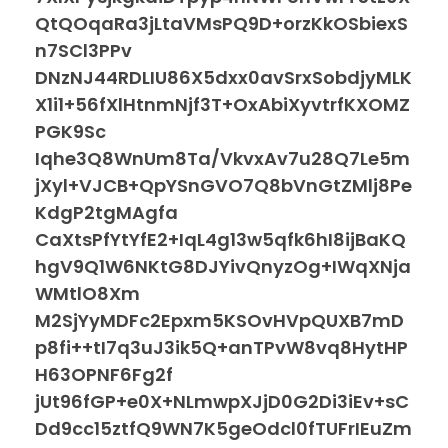
QtQOqaRa3jLtaVMsPQ9D+orzKkOSbiexS
n7SCl3PPv
DNzNJ44RDLIU86X5dxx0avSrxSobdjyMLK
X1i1+56fXlHtnmNjf3T+OxAbiXyvtrfKXOMZ
PGK9Sc
Iqhe3Q8WnUm8Ta/VkvxAv7u28Q7Le5m
jXyl+VJCB+QpYSnGVO7Q8bVnGtZMlj8Pe
KdgP2tgMAgfa
CaXtsPfYtYfE2+IqL4g13w5qfk6hI8ijBaKQ
hgV9Q1W6NKtG8DJYivQnyzOg+IWqXNja
WMtlO8Xm
M2SjYyMDFc2Epxm5KSOvHVpQUXB7mD
p8fi++tI7q3uJ3ik5Q+anTPvW8vq8HytHP
H63OPNF6Fg2f
jUt96fGP+e0X+NLmwpXJjD0G2Di3iEv+sC
Dd9cc15ztfQ9WN7K5geOdcl0fTUFrIEuZm