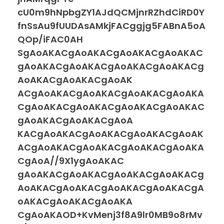
cU0m9hNpbgZY1AJdQCMjnrRZhdCiRD0Y
fnSsAu9fUUDAsAMkjFACggjg5FABnA5oA
QOp/iFAC0AH
SgAoAKACgAoAKACgAoAKACgAoAKAC
gAoAKACgAoAKACgAoAKACgAoAKACg
AoAKACgAoAKACgAoAK
ACgAoAKACgAoAKACgAoAKACgAoAKA
CgAoAKACgAoAKACgAoAKACgAoAKAC
gAoAKACgAoAKACgAoA
KACgAoAKACgAoAKACgAoAKACgAoAK
ACgAoAKACgAoAKACgAoAKACgAoAKA
CgAoA//9X1ygAoAKAC
gAoAKACgAoAKACgAoAKACgAoAKACg
AoAKACgAoAKACgAoAKACgAoAKACgA
oAKACgAoAKACgAoAKA
CgAoAKAOD+KvMenj3f8A9lr0MB9o8rMv