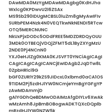
DAwMDA0MzYgMDAwMDAgbg0KdHJha
Wxlcg0KPDwvU2l6ZSAx
MS9Sb290IDUgMCBSL0luZm8gMyAwIFIv
SURbPEM4Nzk4N0VEQTkwNkNENDI5RTcw
OTQ5MERCNUNC
NkUxPjxDODc5ODdFREE5MDZDRDQyOUU
3MDk0OTBEQjVDQjZFMT5dL1ByZXYgMzU
2NDE0Pj4NCnN0
YXJ0eHJlZg0KMA0KJSVFT0YNCiAgICAgI
CAgICAgICAgICANCjEwIDAgb2JqDTw8L
0ZpbHRlci9G
bGF0ZURlY29kZS9JIDcxL0xlbmd0aCA1OS
9TIDM2Pj5zdHJlYW0NCmjeYmBgYGFgYP
zAwMDAmmjD
gAlYGDhQeBDMwODAIMzAfgDIYLv6XwAk
wMzAmh8JpBmBOBogwADKTQXcDQplb
mRzdHJlYW0NZW5k