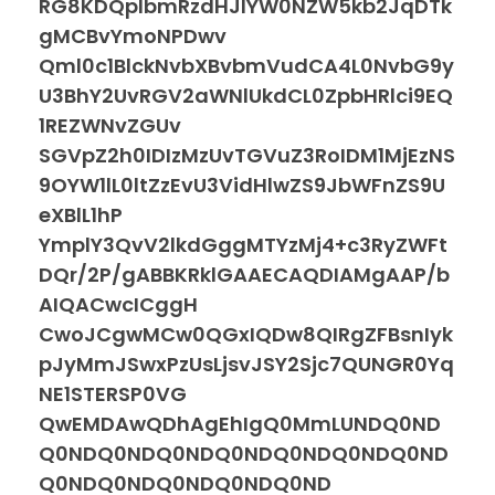
RG8KDQplbmRzdHJlYW0NZW5kb2JqDTk
gMCBvYmoNPDwv
Qml0c1BlckNvbXBvbmVudCA4L0NvbG9y
U3BhY2UvRGV2aWNlUkdCL0ZpbHRlci9EQ
1REZWNvZGUv
SGVpZ2h0IDIzMzUvTGVuZ3RoIDM1MjEzNS
9OYW1lL0ltZzEvU3VidHlwZS9JbWFnZS9U
eXBlL1hP
YmplY3QvV2lkdGggMTYzMj4+c3RyZWFt
DQr/2P/gABBKRklGAAECAQDIAMgAAP/b
AIQACwcICggH
CwoJCgwMCw0QGxIQDw8QIRgZFBsnIyk
pJyMmJSwxPzUsLjsvJSY2Sjc7QUNGR0Yq
NE1STERSP0VG
QwEMDAwQDhAgEhIgQ0MmLUNDQ0ND
Q0NDQ0NDQ0NDQ0NDQ0NDQ0NDQ0ND
Q0NDQ0NDQ0NDQ0NDQ0ND