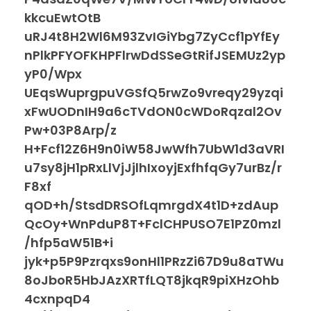
kkcuEwtOtB
uRJ4t8H2Wl6M93ZvIGiYbg7ZyCcf1pYfEy
nPlkPFYOFKHPFlrwDdSSeGtRifJSEMUz2yp
yP0/Wpx
UEqsWuprgpuVGSfQ5rwZo9vreqy29yzqi
xFwUODnIH9a6cTVdON0cWDoRqzal2Ov
Pw+03P8Arp/z
H+Fcf12Z6H9n0iW58JwWfh7UbW1d3aVRI
u7sy8jH1pRxLlVjJjlhIxoyjExfhfqGy7urBz/r
F8xf
qOD+h/StsdDRSOfLqmrgdX4t1D+zdAup
QcOy+WnPduP8T+FclCHPUSO7E1PZ0mzl
/hfp5aW51B+i
jyk+p5P9Pzrqxs9onHl1PRzZi67D9u8aTWu
8oJboR5HbJAzXRTfLQT8jkqR9piXHzOhb
4cxnpqD4