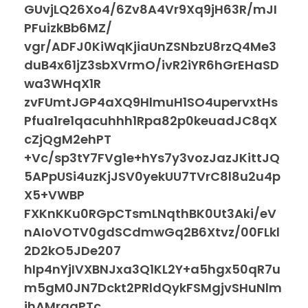
GUvjLQ26Xo4/6Zv8A4Vr9Xq9jH63R/mJI
PFuizkBb6MZ/
vgr/ADFJ0KiWqKjiaUnZSNbzU8rzQ4Me3
duB4x61jZ3sbXVrmO/ivR2iYR6hGrEHaSD
wa3WHqX1R
zvFUmtJGP4aXQ9HlmuH1SO4upervxtHs
Pfua1re1qacuhhh1Rpa82p0keuadJC8qX
cZjQgM2ehPT
+Vc/sp3tY7FVg1e+hYs7y3vozJazJKittJQ
5APpUSi4uzKjJSV0yekUU7TVrC8l8u2u4p
X5+VWBP
FXKnKKu0RGpCTsmLNqthBK0Ut3Aki/eV
nAIoVOTV0gdSCdmwGq2B6Xtvz/00FLkl
2D2kO5JDe207
hIp4nYjIVXBNJxa3Q1KL2Y+a5hgx50qR7u
m5gM0JN7Dckt2PRldQykFSMgjvSHuNlm
jhAMrqgPTc