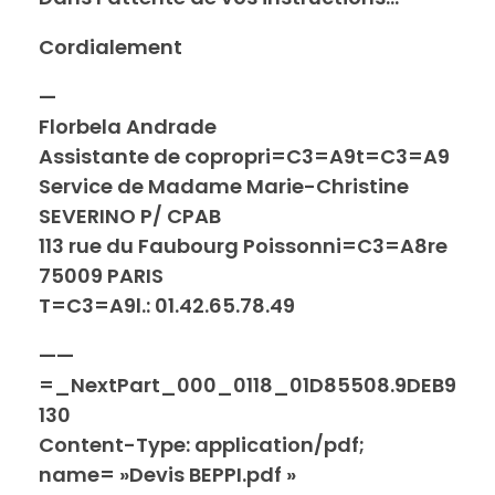
Cordialement
—
Florbela Andrade
Assistante de copropri=C3=A9t=C3=A9
Service de Madame Marie-Christine
SEVERINO P/ CPAB
113 rue du Faubourg Poissonni=C3=A8re
75009 PARIS
T=C3=A9l.: 01.42.65.78.49
——
=_NextPart_000_0118_01D85508.9DEB9
130
Content-Type: application/pdf;
name= »Devis BEPPI.pdf »