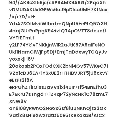
94//AK9c3159js/s6P8AMX9A8G/2PqaXh
vDMUDAKUx1GPWs6uJ9pDlsa0MH7KfNcx
/ir/r7D/cf+
YrbA7SOfMviiWfhrrfmQNpU5+ePLQ57r3H
4dajGUrPnRpgK94+zfQT4pOVTT8dcuc/l
VYFfETmLt
y2LF74Yk1vTNKkjnWIR2aJtK57A9aiFeNO
Uk11NamGlWjFp9Dj/EmjTaDdxwyTCQyJv
yoxxkjH6V
20akasb2POxFOdCXK2bNl4Gv57WKeO7i
VZo1cDJ6EA+lYSxUE2rHTHBVJRT5jU8cxvY
eEtPt2f8A
eRPGhZT1IQissJaVVs1x14UIr+ti54BnEfhU3
E7EKru7sTngdT+lZ4qP72yNcHK1C78zmL7
XNW8V
an9l08yRwnO2NGxx6sf8iuuNKnQjzS3OK
VatiZ8sNieXwXrdtD50E6tKBkqkpB/A1Cx