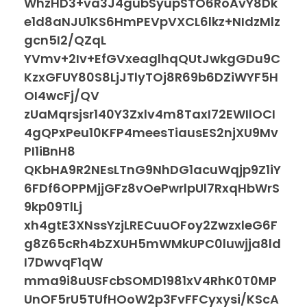
WhzHD3+va3J4gubSyupSTO6RoAvY8Dk
e1d8aNJU1KS6HmPEVpVXCL6lkz+NIdzMlz
gcn5I2/QZqL
YVmv+2Iv+EfGVxeaglhqQUtJwkgGDu9C
KzxGFUY80S8LjJTlyTOj8R69b6DZiWYF5H
OI4wcFj/QV
zUaMqrsjsr140Y3Zxlv4m8TaxI72EWIlOCI
4gQPxPeu10KFP4meesTiausES2njXU9Mv
PI1iBnH8
QKbHA9R2NEsLTnG9NhDG1acuWqjp9Z1iY
6FDf6OPPMjjGFz8vOePwrlpUl7RxqHbWrS
9kp09TlLj
xh4gtE3XNssYzjLRECuuOFoy2ZwzxleG6F
g8Z65cRh4bZXUH5mWMkUPC0luwjja8ld
I7DwvqF1qW
mma9i8uUSFcbSOMD1981xV4RhK0T0MP
UnOF5rU5TUfHOoW2p3FvFFCyxysi/KScA