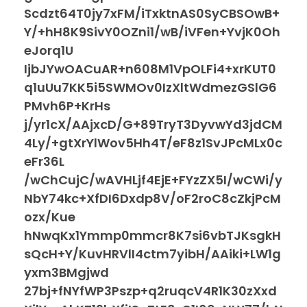
Scdzt64T0jy7xFM/iTxktnAS0SyCBSOwB+
Y/+hH8K9SivY0OZni1/wB/iVFen+YvjK0Oh
eJorq1U
IjbJYwOACuAR+n608M1VpOLFi4+xrKUT0
q1uUu7KK5i5SWMOv0IzXltWdmezGSlG6
PMvh6P+KrHs
j/yr1cX/AAjxcD/G+89TryT3DyvwYd3jdCM
4Ly/+gtXrYlWov5Hh4T/eF8z1SvJPcMLx0c
eFr36L
/wChCujC/wAVHLjf4EjE+FYzZX5I/wCWi/y
NbY74kc+XfDI6Dxdp8V/oF2roC8cZkjPcM
ozx/Kue
hNwqKx1Ymmp0mmcr8K7si6vbTJKsgkH
sQcH+Y/KuvHRVlI4ctm7yibH/AAiki+LW1g
yxm3BMgjwd
27bj+fNYfWP3Pszp+q2ruqcV4R1K30zXxd