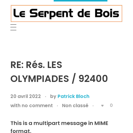
Le Serpent de Bois
le bois magnifié révèle son âme à travers des œuvres organiques et sensuelles
RE: Rés. LES
OLYMPIADES / 92400
20 avril 2022
by
Patrick Bloch
with
no comment
Non classé
0
This is a multipart message in MIME
format.