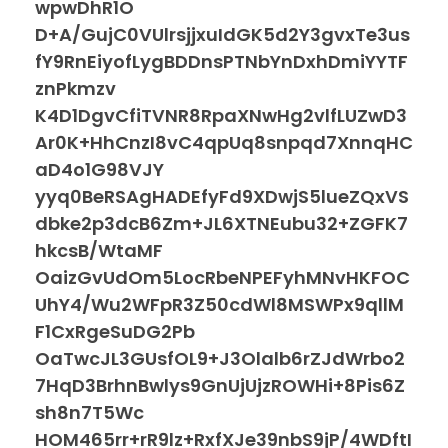
wpwDhR1O
D+A/GujC0VUlrsjjxuIdGK5d2Y3gvxTe3us
fY9RnEiyofLygBDDnsPTNbYnDxhDmiYYTF
znPkmzv
K4D1DgvCfiTVNR8RpaXNwHg2vlfLUZwD3
Ar0K+HhCnzI8vC4qpUq8snpqd7XnnqHC
aD4o1G98VJY
yyq0BeRSAgHADEfyFd9XDwjS5lueZQxVS
dbke2p3dcB6Zm+JL6XTNEubu32+ZGFK7
hkcsB/WtaMF
OaizGvUdOm5LocRbeNPEFyhMNvHKFOC
UhY4/Wu2WFpR3Z50cdWl8MSWPx9qllM
F1CxRgeSuDG2Pb
OaTwcJL3GUsfOL9+J3Olalb6rZJdWrbo2
7HqD3BrhnBwlys9GnUjUjzROWHi+8Pis6Z
sh8n7T5Wc
HOM465rr+rR9lz+RxfXJe39nbS9jP/4WDftI