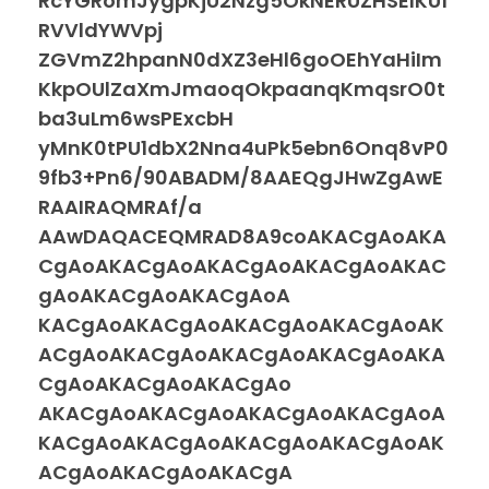
RcYGRomJygpKjU2Nzg5OkNERUZHSElKU1
RVVldYWVpj
ZGVmZ2hpanN0dXZ3eHl6goOEhYaHiIm
KkpOUlZaXmJmaoqOkpaanqKmqsrO0t
ba3uLm6wsPExcbH
yMnK0tPU1dbX2Nna4uPk5ebn6Onq8vP0
9fb3+Pn6/90ABADM/8AAEQgJHwZgAwE
RAAIRAQMRAf/a
AAwDAQACEQMRAD8A9coAKACgAoAKA
CgAoAKACgAoAKACgAoAKACgAoAKAC
gAoAKACgAoAKACgAoA
KACgAoAKACgAoAKACgAoAKACgAoAK
ACgAoAKACgAoAKACgAoAKACgAoAKA
CgAoAKACgAoAKACgAo
AKACgAoAKACgAoAKACgAoAKACgAoA
KACgAoAKACgAoAKACgAoAKACgAoAK
ACgAoAKACgAoAKACgA