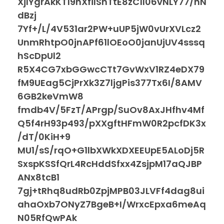
XjlYgrAkKT19hXfiISnTtE8zC1I06vNLY77/hN
dBzj
7Yf+/L/4V531ar2PW+uUP5jW0vUrXVLcz2
UnmRhtpO0jnAPf61lOEoO0janUjUV4sssq
hScDpUl2
R5X4CG7xbGGwcCTt7GvWxV1RZ4eDX79
fM9UEag5CjPrXk3Z7ljgPis377Tx6I/8AMV
6GB2keVmW8
fmdb4V/5FzT/APrgp/SuOv8AxJHfhv4Mf
Q5f4rH93p493/pXXgftHFmW0R2pcfDK3x
/dT/0KiH+9
MU1/sS/rqO+G1lbXWkXDXEEUpE5ALoDj5R
SxspKSSfQrL4RcHddSfxx4ZsjpM17aQJBP
ANx8tcB1
7gj+tRhq8udRb0ZpjMPB03JLVFf4dag8ui
ahaOxb7ONyZ7BgeB+I/WrxcEpxa6meAq
N05RfQwPAk