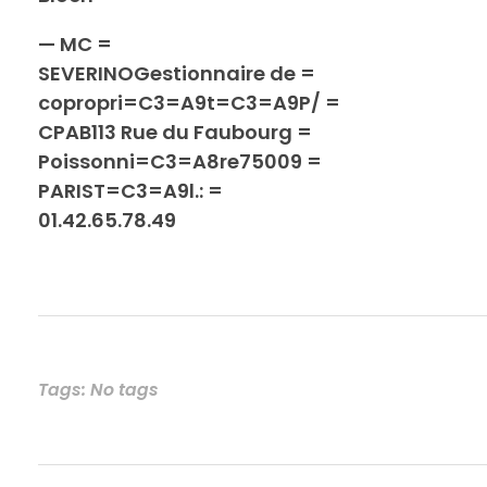
— MC =
SEVERINOGestionnaire de =
copropri=C3=A9t=C3=A9P/ =
CPAB113 Rue du Faubourg =
Poissonni=C3=A8re75009 =
PARIST=C3=A9l.: =
01.42.65.78.49
Tags: No tags