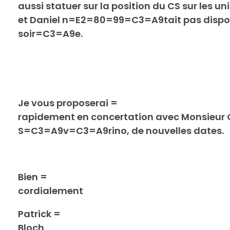
aussi statuer sur la position du CS sur les 
et Daniel n=E2=80=99=C3=A9tait pas disponi
soir=C3=A9e.
Je vous proposerai =
rapidement en concertation avec Monsieur
S=C3=A9v=C3=A9rino, de nouvelles dates.
Bien =
cordialement
Patrick =
Bloch