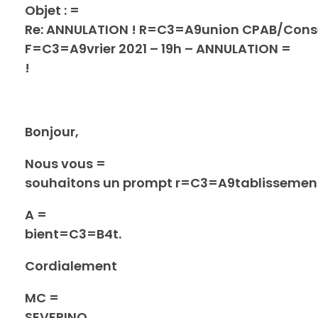
Objet :
=
Re: ANNULATION ! R=C3=A9union CPAB/Consei
F=C3=A9vrier 2021 – 19h – ANNULATION =
!
Bonjour,
Nous vous =
souhaitons un prompt r=C3=A9tablissemen
A =
bient=C3=B4t.
Cordialement
MC =
SEVERINO