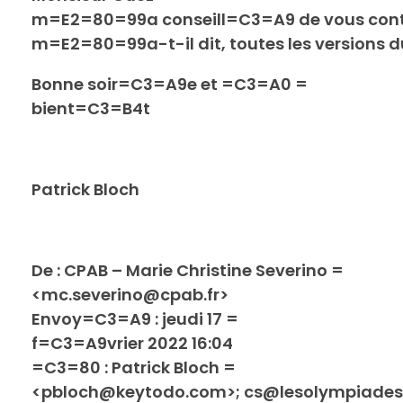
m=E2=80=99a conseill=C3=A9 de vous contac
m=E2=80=99a-t-il dit, toutes les versions d
Bonne soir=C3=A9e et =C3=A0 =
bient=C3=B4t
Patrick Bloch
De :
CPAB – Marie Christine Severino =
<mc.severino@cpab.fr>
Envoy=C3=A9 :
jeudi 17 =
f=C3=A9vrier 2022 16:04
=C3=80 :
Patrick Bloch =
<pbloch@keytodo.com>; cs@lesolympiades