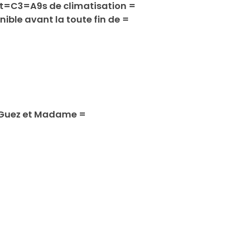
unit=C3=A9s de climatisation =
ble avant la toute fin de =
 Guez et Madame =