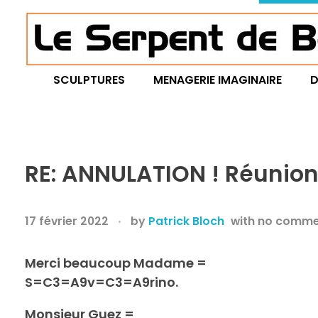
Le Serpent de Bois
le bois magnifié révèle son âme à travers des œuvres organiques et sensuelles
SCULPTURES
MENAGERIE IMAGINAIRE
D
RE: ANNULATION ! Réunio
17 février 2022
by
Patrick Bloch
with
no comme
Merci beaucoup Madame =
S=C3=A9v=C3=A9rino.
Monsieur Guez =