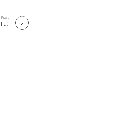
 Post
RE: Demande 2 Devis Fontes Expodif et Aelidte – Atmosphere [Les