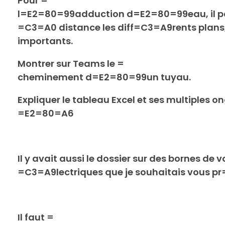
Pour =
l=E2=80=99adduction d=E2=80=99eau, il para
=C3=A0 distance les diff=C3=A9rents plans, 
importants.
Montrer sur Teams le =
cheminement d=E2=80=99un tuyau.
Expliquer le tableau Excel et ses multiples o
=E2=80=A6
Il y avait aussi le dossier sur des bornes de v
=C3=A9lectriques que je souhaitais vous p
Il faut =