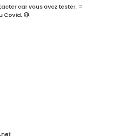
ter car vous avez tester, =
u Covid.
😉
.net